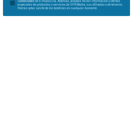
Condiciones
de El Nuevo Día. Además, aceptas recibir información u ofertas
especiales de productos o servicios de GFR Media, sus afiliadas o de terceros.
Podrás optar salirte de los boletines en cualquier momento.