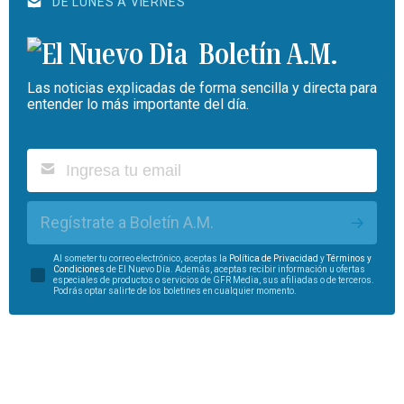
DE LUNES A VIERNES
Boletín A.M.
Las noticias explicadas de forma sencilla y directa para
entender lo más importante del día.
Regístrate a Boletín A.M.
Al someter tu correo electrónico, aceptas la
Política de Privacidad
y
Términos y
Condiciones
de El Nuevo Día. Además, aceptas recibir información u ofertas
especiales de productos o servicios de GFR Media, sus afiliadas o de terceros.
Podrás optar salirte de los boletines en cualquier momento.