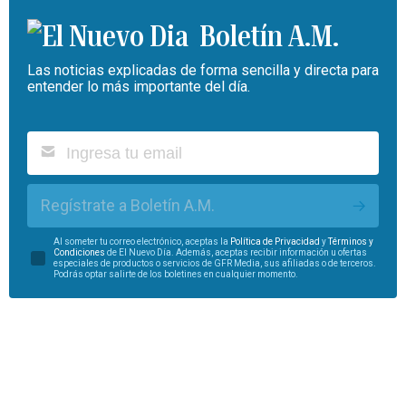
Boletín A.M.
Las noticias explicadas de forma sencilla y directa para
entender lo más importante del día.
Regístrate a Boletín A.M.
Al someter tu correo electrónico, aceptas la
Política de Privacidad
y
Términos y
Condiciones
de El Nuevo Día. Además, aceptas recibir información u ofertas
especiales de productos o servicios de GFR Media, sus afiliadas o de terceros.
Podrás optar salirte de los boletines en cualquier momento.