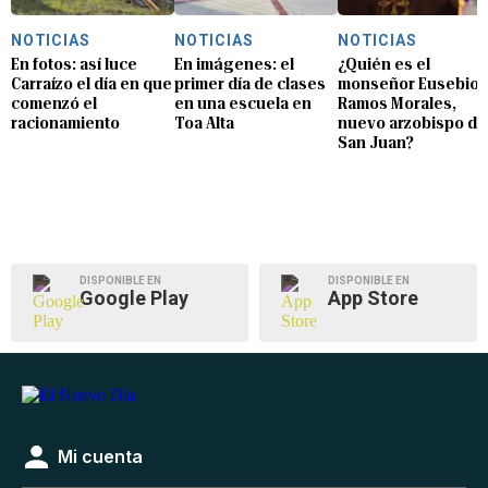
NOTICIAS
NOTICIAS
NOTICIAS
En fotos: así luce
En imágenes: el
¿Quién es el
Carraízo el día en que
primer día de clases
monseñor Eusebio
comenzó el
en una escuela en
Ramos Morales,
racionamiento
Toa Alta
nuevo arzobispo de
San Juan?
DISPONIBLE EN
DISPONIBLE EN
Google Play
App Store
Mi cuenta