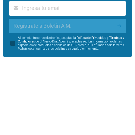
Regístrate a Boletín A.M.
Al someter tu correo electrónico, aceptas la
Política de Privacidad
y
Términos y
Condiciones
de El Nuevo Día. Además, aceptas recibir información u ofertas
especiales de productos o servicios de GFR Media, sus afiliadas o de terceros.
Podrás optar salirte de los boletines en cualquier momento.