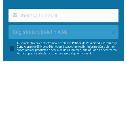
Regístrate a Boletín A.M.
Al someter tu correo electrónico, aceptas la
Política de Privacidad
y
Términos y
Condiciones
de El Nuevo Día. Además, aceptas recibir información u ofertas
especiales de productos o servicios de GFR Media, sus afiliadas o de terceros.
Podrás optar salirte de los boletines en cualquier momento.