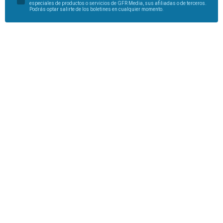
especiales de productos o servicios de GFR Media, sus afiliadas o de terceros.
Podrás optar salirte de los boletines en cualquier momento.