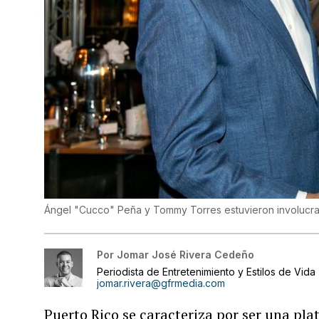
Ángel "Cucco" Peña y Tommy Torres estuvieron involucr
Por
Jomar José Rivera Cedeño
Periodista de Entretenimiento y Estilos de Vida
jomar.rivera@gfrmedia.com
Puerto Rico se caracteriza por ser una pl