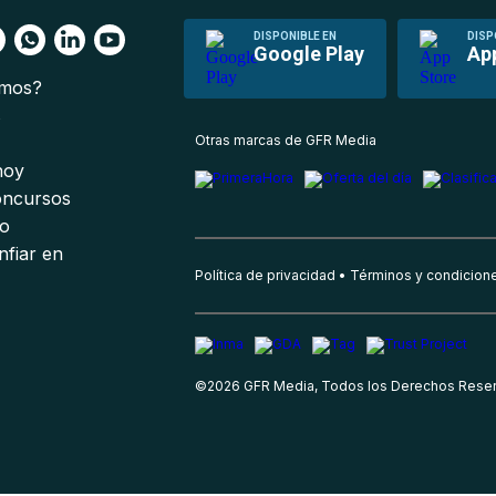
DISPONIBLE EN
DISP
Google Play
Ap
omos?
s
Otras marcas de GFR Media
 hoy
oncursos
io
nfiar en
Política de privacidad
Términos y condicion
©
2026
GFR Media, Todos los Derechos Rese