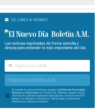
DE LUNES A VIERNES
Boletín A.M.
Las noticias explicadas de forma sencilla y
directa para entender lo más importante del día.
Regístrate a Boletín A.M.
Al someter tu correo electrónico, aceptas la
Política de Privacidad
y
Términos y Condiciones
de El Nuevo Día. Además, aceptas recibir
información u ofertas especiales de productos o servicios de GFR
Media, sus afiliadas o de terceros. Podrás optar salirte de los
boletines en cualquier momento.