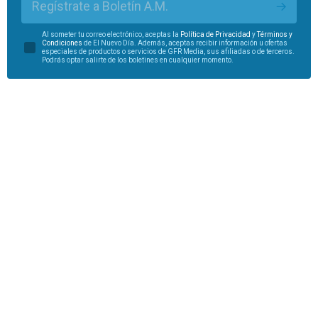
Regístrate a Boletín A.M.
Al someter tu correo electrónico, aceptas la
Política de Privacidad
y
Términos y
Condiciones
de El Nuevo Día. Además, aceptas recibir información u ofertas
especiales de productos o servicios de GFR Media, sus afiliadas o de terceros.
Podrás optar salirte de los boletines en cualquier momento.