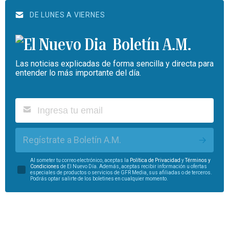
DE LUNES A VIERNES
Boletín A.M.
Las noticias explicadas de forma sencilla y directa para
entender lo más importante del día.
Regístrate a Boletín A.M.
Al someter tu correo electrónico, aceptas la
Política de Privacidad
y
Términos y
Condiciones
de El Nuevo Día. Además, aceptas recibir información u ofertas
especiales de productos o servicios de GFR Media, sus afiliadas o de terceros.
Podrás optar salirte de los boletines en cualquier momento.