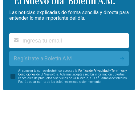
Boletín A.M.
Las noticias explicadas de forma sencilla y directa para
entender lo más importante del día.
Regístrate a Boletín A.M.
Al someter tu correo electrónico, aceptas la
Política de Privacidad
y
Términos y
Condiciones
de El Nuevo Día. Además, aceptas recibir información u ofertas
especiales de productos o servicios de GFR Media, sus afiliadas o de terceros.
Podrás optar salirte de los boletines en cualquier momento.