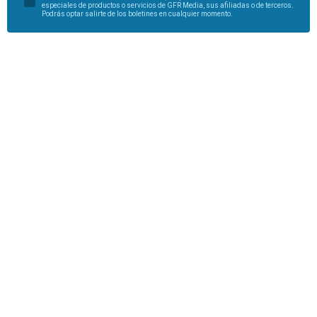
especiales de productos o servicios de GFR Media, sus afiliadas o de terceros.
Podrás optar salirte de los boletines en cualquier momento.