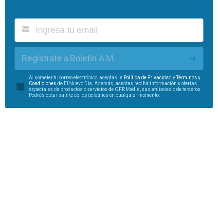
Regístrate a Boletín A.M.
Al someter tu correo electrónico, aceptas la
Política de Privacidad
y
Términos y
Condiciones
de El Nuevo Día. Además, aceptas recibir información u ofertas
especiales de productos o servicios de GFR Media, sus afiliadas o de terceros.
Podrás optar salirte de los boletines en cualquier momento.