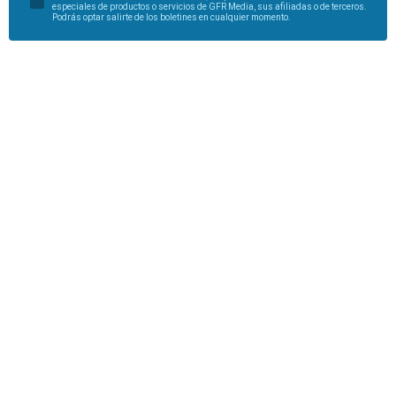
especiales de productos o servicios de GFR Media, sus afiliadas o de terceros.
Podrás optar salirte de los boletines en cualquier momento.