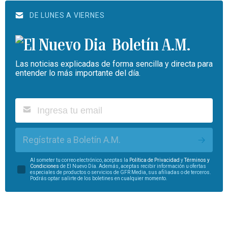
DE LUNES A VIERNES
Boletín A.M.
Las noticias explicadas de forma sencilla y directa para
entender lo más importante del día.
Regístrate a Boletín A.M.
Al someter tu correo electrónico, aceptas la
Política de Privacidad
y
Términos y
Condiciones
de El Nuevo Día. Además, aceptas recibir información u ofertas
especiales de productos o servicios de GFR Media, sus afiliadas o de terceros.
Podrás optar salirte de los boletines en cualquier momento.