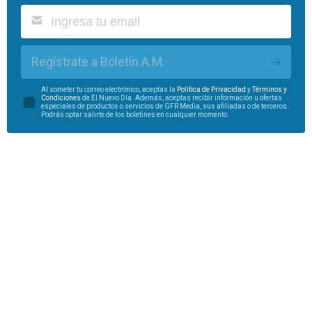
Regístrate a Boletín A.M.
Al someter tu correo electrónico, aceptas la
Política de Privacidad
y
Términos y
Condiciones
de El Nuevo Día. Además, aceptas recibir información u ofertas
especiales de productos o servicios de GFR Media, sus afiliadas o de terceros.
Podrás optar salirte de los boletines en cualquier momento.