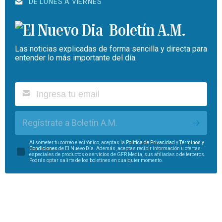
DE LUNES A VIERNES
Boletín A.M.
Las noticias explicadas de forma sencilla y directa para
entender lo más importante del día.
Regístrate a Boletín A.M.
Al someter tu correo electrónico, aceptas la
Política de Privacidad
y
Términos y
Condiciones
de El Nuevo Día. Además, aceptas recibir información u ofertas
especiales de productos o servicios de GFR Media, sus afiliadas o de terceros.
Podrás optar salirte de los boletines en cualquier momento.