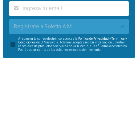
Regístrate a Boletín A.M.
Al someter tu correo electrónico, aceptas la
Política de Privacidad
y
Términos y
Condiciones
de El Nuevo Día. Además, aceptas recibir información u ofertas
especiales de productos o servicios de GFR Media, sus afiliadas o de terceros.
Podrás optar salirte de los boletines en cualquier momento.