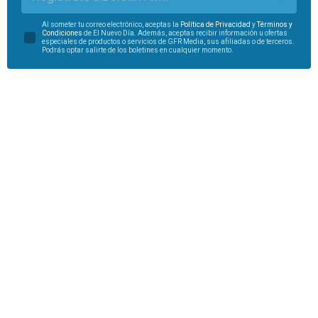
Al someter tu correo electrónico, aceptas la
Política de Privacidad
y
Términos y
Condiciones
de El Nuevo Día. Además, aceptas recibir información u ofertas
especiales de productos o servicios de GFR Media, sus afiliadas o de terceros.
Podrás optar salirte de los boletines en cualquier momento.