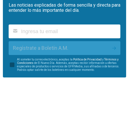
Las noticias explicadas de forma sencilla y directa para
entender lo más importante del día.
Regístrate a Boletín A.M.
Al someter tu correo electrónico, aceptas la
Política de Privacidad
y
Términos y
Condiciones
de El Nuevo Día. Además, aceptas recibir información u ofertas
especiales de productos o servicios de GFR Media, sus afiliadas o de terceros.
Podrás optar salirte de los boletines en cualquier momento.