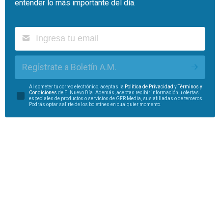
entender lo más importante del día.
Regístrate a Boletín A.M.
Al someter tu correo electrónico, aceptas la
Política de Privacidad
y
Términos y
Condiciones
de El Nuevo Día. Además, aceptas recibir información u ofertas
especiales de productos o servicios de GFR Media, sus afiliadas o de terceros.
Podrás optar salirte de los boletines en cualquier momento.