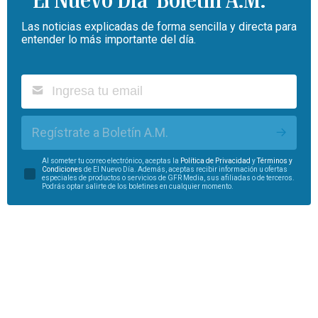
Las noticias explicadas de forma sencilla y directa para
entender lo más importante del día.
Regístrate a Boletín A.M.
Al someter tu correo electrónico, aceptas la
Política de Privacidad
y
Términos y
Condiciones
de El Nuevo Día. Además, aceptas recibir información u ofertas
especiales de productos o servicios de GFR Media, sus afiliadas o de terceros.
Podrás optar salirte de los boletines en cualquier momento.