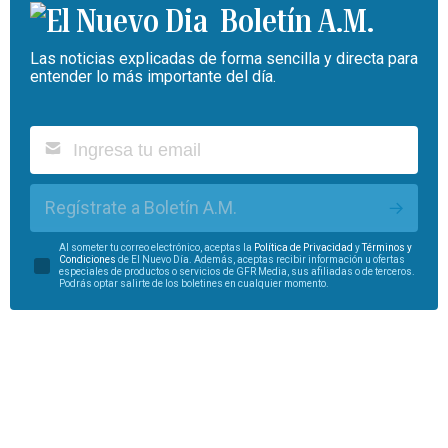
Boletín A.M.
Las noticias explicadas de forma sencilla y directa para
entender lo más importante del día.
Regístrate a Boletín A.M.
Al someter tu correo electrónico, aceptas la
Política de Privacidad
y
Términos y
Condiciones
de El Nuevo Día. Además, aceptas recibir información u ofertas
especiales de productos o servicios de GFR Media, sus afiliadas o de terceros.
Podrás optar salirte de los boletines en cualquier momento.