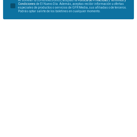
Al someter tu correo electrónico, aceptas la
Política de Privacidad
y
Términos y
Condiciones
de El Nuevo Día. Además, aceptas recibir información u ofertas
especiales de productos o servicios de GFR Media, sus afiliadas o de terceros.
Podrás optar salirte de los boletines en cualquier momento.