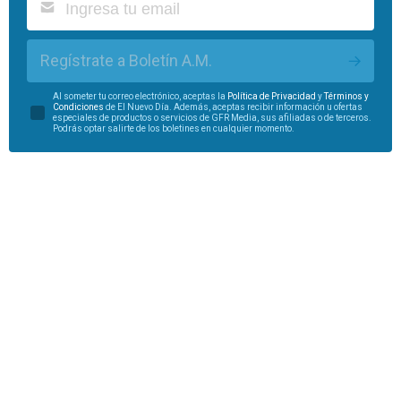
Regístrate a Boletín A.M.
Al someter tu correo electrónico, aceptas la
Política de Privacidad
y
Términos y
Condiciones
de El Nuevo Día. Además, aceptas recibir información u ofertas
especiales de productos o servicios de GFR Media, sus afiliadas o de terceros.
Podrás optar salirte de los boletines en cualquier momento.