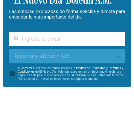
Boletín A.M.
Las noticias explicadas de forma sencilla y directa para
entender lo más importante del día.
Regístrate a Boletín A.M.
Al someter tu correo electrónico, aceptas la
Política de Privacidad
y
Términos y
Condiciones
de El Nuevo Día. Además, aceptas recibir información u ofertas
especiales de productos o servicios de GFR Media, sus afiliadas o de terceros.
Podrás optar salirte de los boletines en cualquier momento.