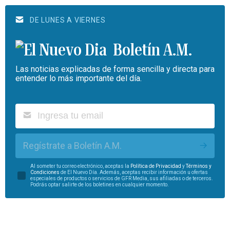
DE LUNES A VIERNES
Boletín A.M.
Las noticias explicadas de forma sencilla y directa para
entender lo más importante del día.
Regístrate a Boletín A.M.
Al someter tu correo electrónico, aceptas la
Política de Privacidad
y
Términos y
Condiciones
de El Nuevo Día. Además, aceptas recibir información u ofertas
especiales de productos o servicios de GFR Media, sus afiliadas o de terceros.
Podrás optar salirte de los boletines en cualquier momento.