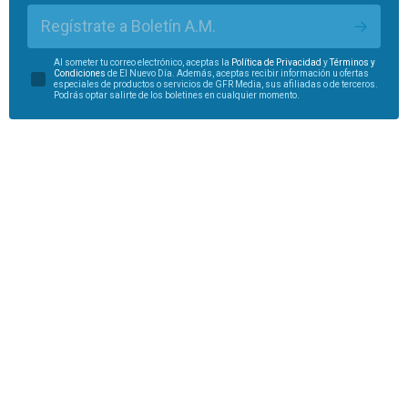
Regístrate a Boletín A.M.
Al someter tu correo electrónico, aceptas la
Política de Privacidad
y
Términos y
Condiciones
de El Nuevo Día. Además, aceptas recibir información u ofertas
especiales de productos o servicios de GFR Media, sus afiliadas o de terceros.
Podrás optar salirte de los boletines en cualquier momento.