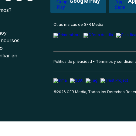
Google Play
Ap
omos?
s
Otras marcas de GFR Media
 hoy
oncursos
io
nfiar en
Política de privacidad
Términos y condicion
©
2026
GFR Media, Todos los Derechos Rese