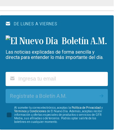
DE LUNES A VIERNES
Boletín A.M.
Las noticias explicadas de forma sencilla y
directa para entender lo más importante del día.
Regístrate a Boletín A.M.
Al someter tu correo electrónico, aceptas la
Política de Privacidad
y
Términos y Condiciones
de El Nuevo Día. Además, aceptas recibir
información u ofertas especiales de productos o servicios de GFR
Media, sus afiliadas o de terceros. Podrás optar salirte de los
boletines en cualquier momento.