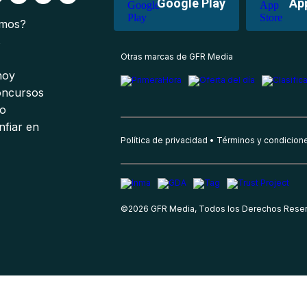
Google Play
Ap
omos?
s
Otras marcas de GFR Media
 hoy
oncursos
io
nfiar en
Política de privacidad
Términos y condicion
©
2026
GFR Media, Todos los Derechos Rese