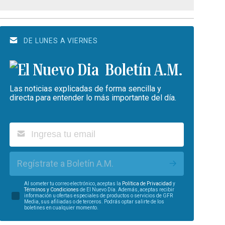
DE LUNES A VIERNES
Boletín A.M.
Las noticias explicadas de forma sencilla y
directa para entender lo más importante del día.
Regístrate a Boletín A.M.
Al someter tu correo electrónico, aceptas la
Política de Privacidad
y
Términos y Condiciones
de El Nuevo Día. Además, aceptas recibir
información u ofertas especiales de productos o servicios de GFR
Media, sus afiliadas o de terceros. Podrás optar salirte de los
boletines en cualquier momento.