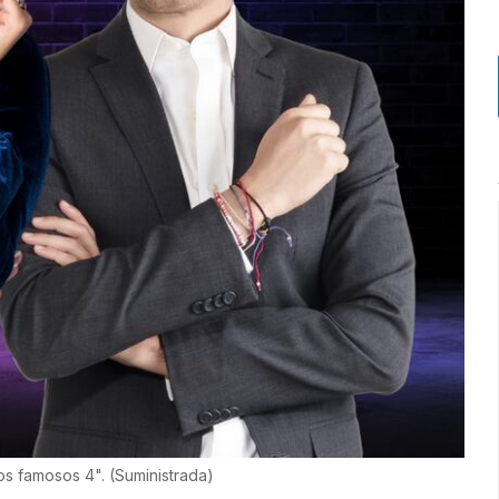
os famosos 4".
(
Suministrada
)