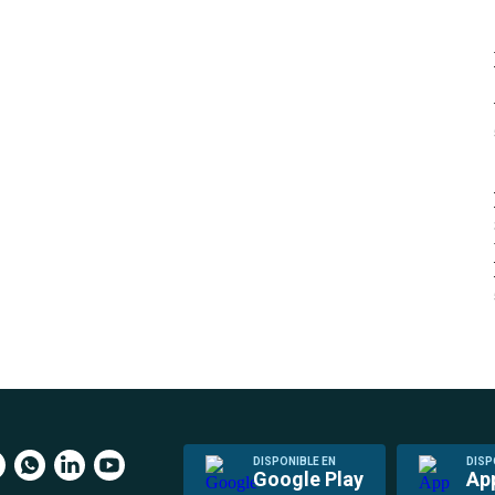
DISPONIBLE EN
DISP
Google Play
Ap