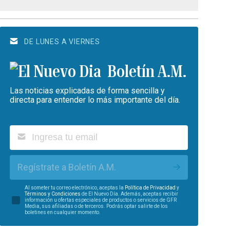
DE LUNES A VIERNES
Boletín A.M.
Las noticias explicadas de forma sencilla y
directa para entender lo más importante del día.
Regístrate a Boletín A.M.
Al someter tu correo electrónico, aceptas la
Política de Privacidad
y
Términos y Condiciones
de El Nuevo Día. Además, aceptas recibir
información u ofertas especiales de productos o servicios de GFR
Media, sus afiliadas o de terceros. Podrás optar salirte de los
boletines en cualquier momento.