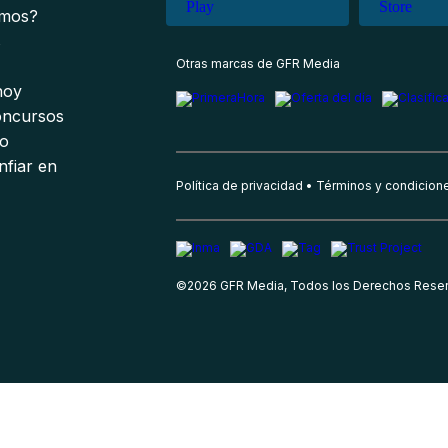
omos?
s
Otras marcas de GFR Media
 hoy
oncursos
io
nfiar en
Política de privacidad
Términos y condicion
©
2026
GFR Media, Todos los Derechos Rese