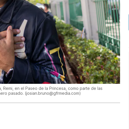
 Remi, en el Paseo de la Princesa, como parte de las
enero pasado.
(
josian.bruno@gfrmedia.com
)