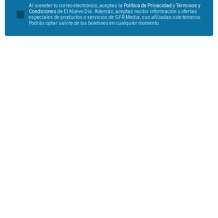
Al someter tu correo electrónico, aceptas la
Política de Privacidad
y
Términos y
Condiciones
de El Nuevo Día. Además, aceptas recibir información u ofertas
especiales de productos o servicios de GFR Media, sus afiliadas o de terceros.
Podrás optar salirte de los boletines en cualquier momento.