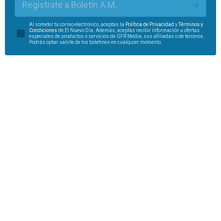
Regístrate a Boletín A.M.
Al someter tu correo electrónico, aceptas la
Política de Privacidad
y
Términos y
Condiciones
de El Nuevo Día. Además, aceptas recibir información u ofertas
especiales de productos o servicios de GFR Media, sus afiliadas o de terceros.
Podrás optar salirte de los boletines en cualquier momento.