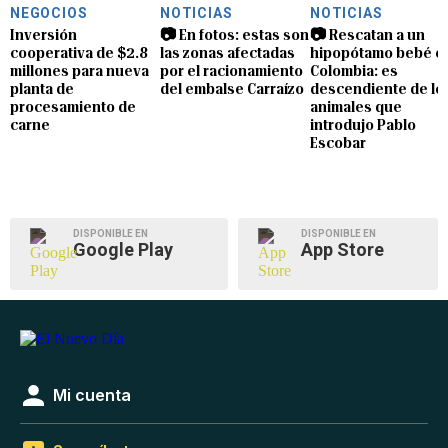
NEGOCIOS
NOTICIAS
NOTICIAS
Inversión
📷 En fotos: estas son
📷 Rescatan a un
cooperativa de $2.8
las zonas afectadas
hipopótamo bebé e
millones para nueva
por el racionamiento
Colombia: es
planta de
del embalse Carraízo
descendiente de lo
procesamiento de
animales que
carne
introdujo Pablo
Escobar
DISPONIBLE EN
DISPONIBLE EN
Google Play
App Store
Mi cuenta