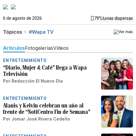
6 de agosto de 2026
79°
Lluvias dispersas
Tópicos
#Wapa TV
Artículos
Fotogalerías
Vídeos
ENTRETENIMIENTO
“Diario, Mujer & Café” llega a Wapa
Televisión
Por
Redacción El Nuevo Día
ENTRETENIMIENTO
Alanis y Kelvin celebran un año al
frente de “NotiCentro Fin de Semana”
Por
Jomar José Rivera Cedeño