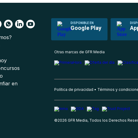
DISPONIBLE EN
DISP
Google Play
Ap
omos?
s
Otras marcas de GFR Media
 hoy
oncursos
io
nfiar en
Política de privacidad
Términos y condicion
©
2026
GFR Media, Todos los Derechos Rese