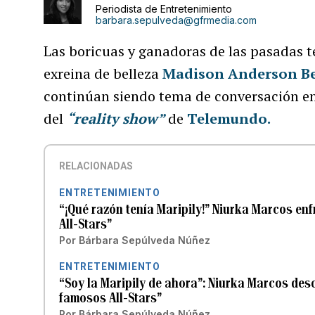
Periodista de Entretenimiento
barbara.sepulveda@gfrmedia.com
Las boricuas y ganadoras de las pasadas 
exreina de belleza
Madison Anderson Be
continúan siendo tema de conversación en
del
“reality show”
de
Telemundo.
RELACIONADAS
ENTRETENIMIENTO
“¡Qué razón tenía Maripily!” Niurka Marcos en
All-Stars”
Por
Bárbara Sepúlveda Núñez
ENTRETENIMIENTO
“Soy la Maripily de ahora”: Niurka Marcos desc
famosos All-Stars”
Por
Bárbara Sepúlveda Núñez