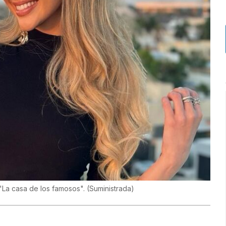
"La casa de los famosos".
(
Suministrada
)