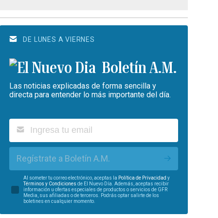
DE LUNES A VIERNES
Boletín A.M.
Las noticias explicadas de forma sencilla y
directa para entender lo más importante del día.
Regístrate a Boletín A.M.
Al someter tu correo electrónico, aceptas la
Política de Privacidad
y
Términos y Condiciones
de El Nuevo Día. Además, aceptas recibir
información u ofertas especiales de productos o servicios de GFR
Media, sus afiliadas o de terceros. Podrás optar salirte de los
boletines en cualquier momento.