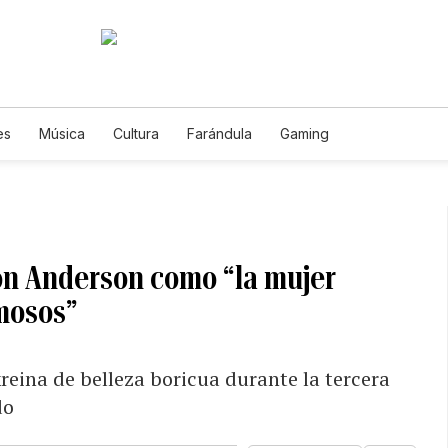
es
Música
Cultura
Farándula
Gaming
on Anderson como “la mujer
amosos”
reina de belleza boricua durante la tercera
do