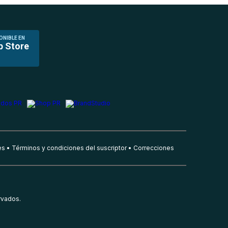
ONIBLE EN
p Store
es
Términos y condiciones del suscriptor
Correcciones
rvados.