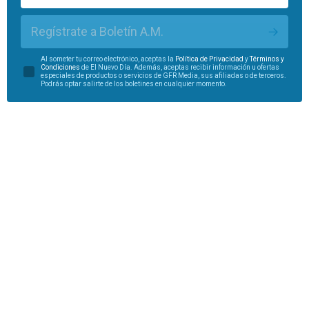
Regístrate a Boletín A.M.
Al someter tu correo electrónico, aceptas la
Política de Privacidad
y
Términos y
Condiciones
de El Nuevo Día. Además, aceptas recibir información u ofertas
especiales de productos o servicios de GFR Media, sus afiliadas o de terceros.
Podrás optar salirte de los boletines en cualquier momento.