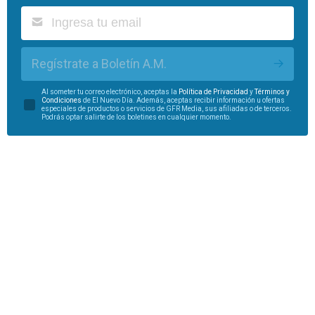
Regístrate a Boletín A.M.
Al someter tu correo electrónico, aceptas la
Política de Privacidad
y
Términos y
Condiciones
de El Nuevo Día. Además, aceptas recibir información u ofertas
especiales de productos o servicios de GFR Media, sus afiliadas o de terceros.
Podrás optar salirte de los boletines en cualquier momento.