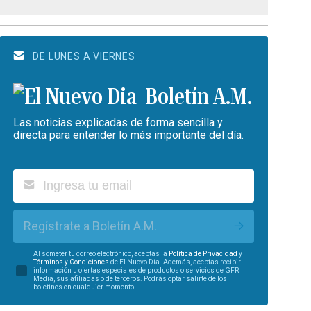
DE LUNES A VIERNES
Boletín A.M.
Las noticias explicadas de forma sencilla y
directa para entender lo más importante del día.
Regístrate a Boletín A.M.
Al someter tu correo electrónico, aceptas la
Política de Privacidad
y
Términos y Condiciones
de El Nuevo Día. Además, aceptas recibir
información u ofertas especiales de productos o servicios de GFR
Media, sus afiliadas o de terceros. Podrás optar salirte de los
boletines en cualquier momento.