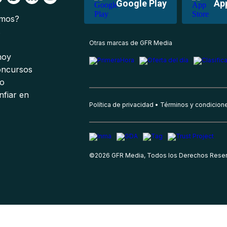
Google Play
Ap
omos?
s
Otras marcas de GFR Media
 hoy
oncursos
io
nfiar en
Política de privacidad
Términos y condicion
©
2026
GFR Media, Todos los Derechos Rese