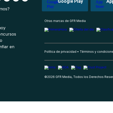
Google Play
Ap
omos?
s
Otras marcas de GFR Media
 hoy
oncursos
io
nfiar en
Política de privacidad
Términos y condicion
©
2026
GFR Media, Todos los Derechos Rese