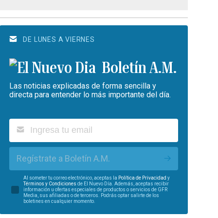
DE LUNES A VIERNES
Boletín A.M.
Las noticias explicadas de forma sencilla y
directa para entender lo más importante del día.
Regístrate a Boletín A.M.
Al someter tu correo electrónico, aceptas la
Política de Privacidad
y
Términos y Condiciones
de El Nuevo Día. Además, aceptas recibir
información u ofertas especiales de productos o servicios de GFR
Media, sus afiliadas o de terceros. Podrás optar salirte de los
boletines en cualquier momento.