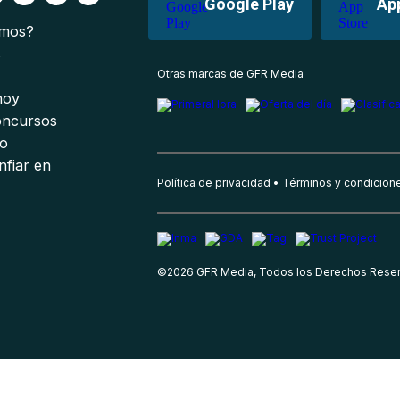
Google Play
Ap
omos?
s
Otras marcas de GFR Media
 hoy
oncursos
io
nfiar en
Política de privacidad
Términos y condicion
©
2026
GFR Media, Todos los Derechos Rese