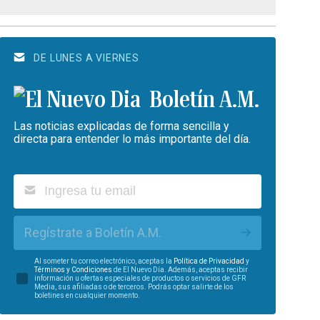
DE LUNES A VIERNES
Boletín A.M.
Las noticias explicadas de forma sencilla y
directa para entender lo más importante del día.
Regístrate a Boletín A.M.
Al someter tu correo electrónico, aceptas la
Política de Privacidad
y
Términos y Condiciones
de El Nuevo Día. Además, aceptas recibir
información u ofertas especiales de productos o servicios de GFR
Media, sus afiliadas o de terceros. Podrás optar salirte de los
boletines en cualquier momento.