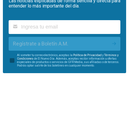
Las noticias explicadas de forma sencilla y directa para
entender lo más importante del día.
Regístrate a Boletín A.M.
Al someter tu correo electrónico, aceptas la
Política de Privacidad
y
Términos y
Condiciones
de El Nuevo Día. Además, aceptas recibir información u ofertas
especiales de productos o servicios de GFR Media, sus afiliadas o de terceros.
Podrás optar salirte de los boletines en cualquier momento.