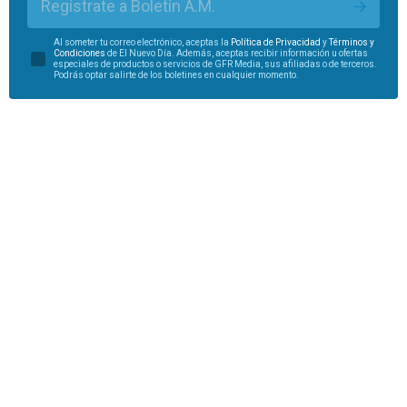
Regístrate a Boletín A.M.
Al someter tu correo electrónico, aceptas la
Política de Privacidad
y
Términos y
Condiciones
de El Nuevo Día. Además, aceptas recibir información u ofertas
especiales de productos o servicios de GFR Media, sus afiliadas o de terceros.
Podrás optar salirte de los boletines en cualquier momento.