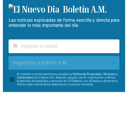
Boletín A.M.
Las noticias explicadas de forma sencilla y directa para
entender lo más importante del día.
Regístrate a Boletín A.M.
Al someter tu correo electrónico, aceptas la
Política de Privacidad
y
Términos y
Condiciones
de El Nuevo Día. Además, aceptas recibir información u ofertas
especiales de productos o servicios de GFR Media, sus afiliadas o de terceros.
Podrás optar salirte de los boletines en cualquier momento.