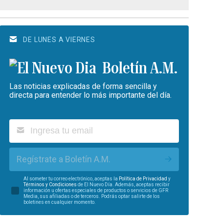
DE LUNES A VIERNES
Boletín A.M.
Las noticias explicadas de forma sencilla y
directa para entender lo más importante del día.
Regístrate a Boletín A.M.
Al someter tu correo electrónico, aceptas la
Política de Privacidad
y
Términos y Condiciones
de El Nuevo Día. Además, aceptas recibir
información u ofertas especiales de productos o servicios de GFR
Media, sus afiliadas o de terceros. Podrás optar salirte de los
boletines en cualquier momento.