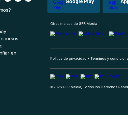
Google Play
Ap
omos?
s
Otras marcas de GFR Media
 hoy
oncursos
io
nfiar en
Política de privacidad
Términos y condicion
©
2026
GFR Media, Todos los Derechos Rese