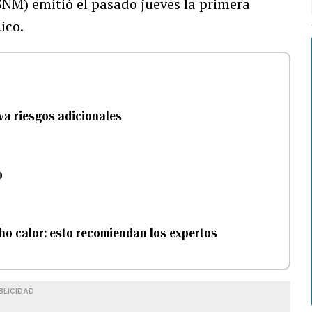
NM) emitió el pasado jueves la primera
ico.
va riesgos adicionales
o
ho calor: esto recomiendan los expertos
BLICIDAD