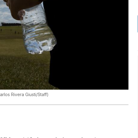
arlos Rivera Giusti/Staff
)