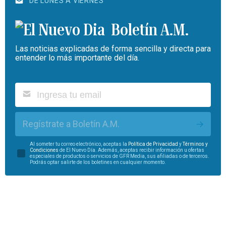
DE LUNES A VIERNES
Boletín A.M.
Las noticias explicadas de forma sencilla y directa para
entender lo más importante del día.
Regístrate a Boletín A.M.
Al someter tu correo electrónico, aceptas la
Política de Privacidad
y
Términos y
Condiciones
de El Nuevo Día. Además, aceptas recibir información u ofertas
especiales de productos o servicios de GFR Media, sus afiliadas o de terceros.
Podrás optar salirte de los boletines en cualquier momento.