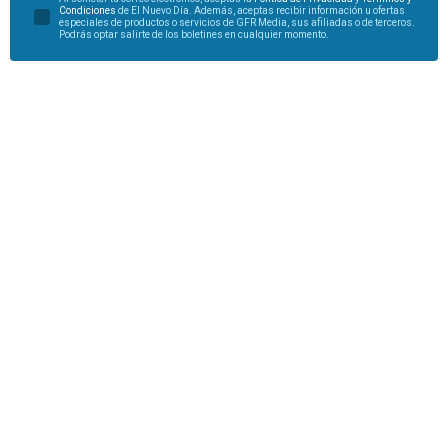
Condiciones
de El Nuevo Día. Además, aceptas recibir información u ofertas
especiales de productos o servicios de GFR Media, sus afiliadas o de terceros.
Podrás optar salirte de los boletines en cualquier momento.