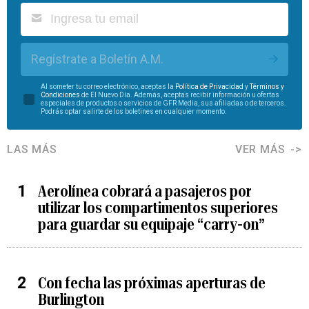
Regístrate a Boletín A.M.
Al someter tu correo electrónico, aceptas la
Política de Privacidad
y
Términos y
Condiciones
de El Nuevo Día. Además, aceptas recibir información u ofertas
especiales de productos o servicios de GFR Media, sus afiliadas o de terceros.
Podrás optar salirte de los boletines en cualquier momento.
LAS MÁS
VER MÁS
Aerolínea cobrará a pasajeros por
utilizar los compartimentos superiores
para guardar su equipaje “carry-on”
Con fecha las próximas aperturas de
Burlington