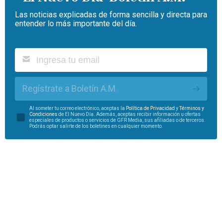
Las noticias explicadas de forma sencilla y directa para
entender lo más importante del día.
Regístrate a Boletín A.M.
Al someter tu correo electrónico, aceptas la
Política de Privacidad
y
Términos y
Condiciones
de El Nuevo Día. Además, aceptas recibir información u ofertas
especiales de productos o servicios de GFR Media, sus afiliadas o de terceros.
Podrás optar salirte de los boletines en cualquier momento.