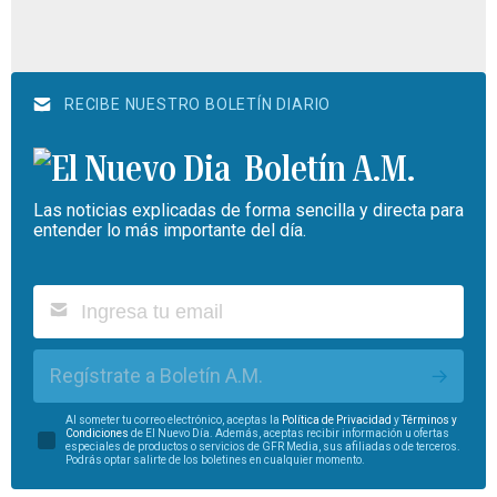
RECIBE NUESTRO BOLETÍN DIARIO
Boletín A.M.
Las noticias explicadas de forma sencilla y directa para
entender lo más importante del día.
Regístrate a Boletín A.M.
Al someter tu correo electrónico, aceptas la
Política de Privacidad
y
Términos y
Condiciones
de El Nuevo Día. Además, aceptas recibir información u ofertas
especiales de productos o servicios de GFR Media, sus afiliadas o de terceros.
Podrás optar salirte de los boletines en cualquier momento.