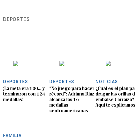
DEPORTES
DEPORTES
DEPORTES
NOTICIAS
¡La meta era 100… y
“No juego para hacer
¿Cuál es el plan par
terminaron con 124
récord”: Adriana Díaz
dragar las orillas de
medallas!
alcanza las 16
embalse Carraízo?
medallas
Aquí te explicamos
centroamericanas
FAMILIA