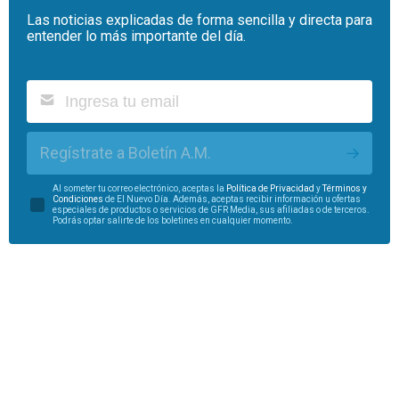
Las noticias explicadas de forma sencilla y directa para
entender lo más importante del día.
Regístrate a Boletín A.M.
Al someter tu correo electrónico, aceptas la
Política de Privacidad
y
Términos y
Condiciones
de El Nuevo Día. Además, aceptas recibir información u ofertas
especiales de productos o servicios de GFR Media, sus afiliadas o de terceros.
Podrás optar salirte de los boletines en cualquier momento.